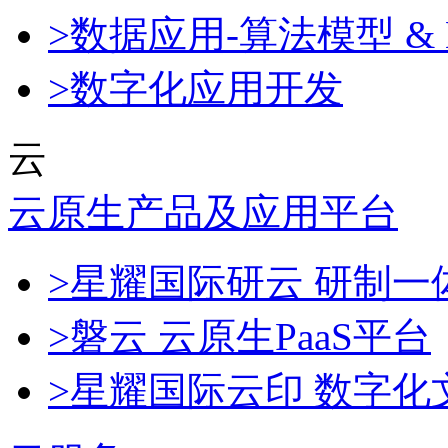
>数据应用-算法模型 & 
>数字化应用开发
云
云原生产品及应用平台
>星耀国际研云 研制
>磐云 云原生PaaS平台
>星耀国际云印 数字化