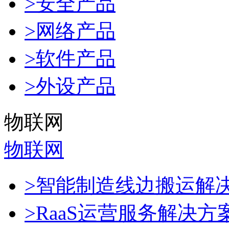
>安全产品
>网络产品
>软件产品
>外设产品
物联网
物联网
>智能制造线边搬运解
>RaaS运营服务解决方