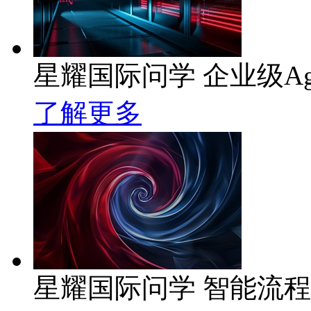
星耀国际问学 企业级Ag
了解更多
星耀国际问学 智能流