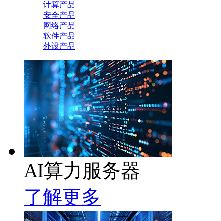
计算产品
安全产品
网络产品
软件产品
外设产品
AI算力服务器
了解更多