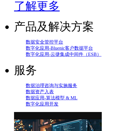
了解更多
产品及解决方案
数据安全管控平台
数字化应用-Bluenic客户数据平台
数字化应用-云捷集成中间件（ESB）
服务
数据治理咨询与实施服务
数据资产入表
数据应用-算法模型 & ML
数字化应用开发