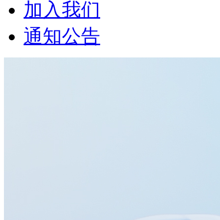
加入我们
通知公告