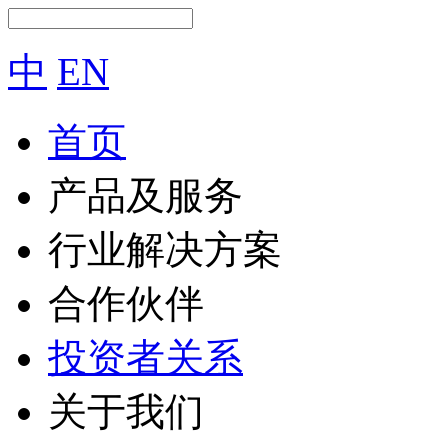
中
EN
首页
产品及服务
行业解决方案
合作伙伴
投资者关系
关于我们