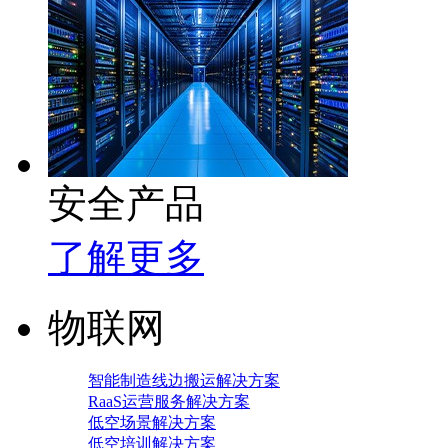
安全产品
了解更多
物联网
智能制造线边搬运解决方案
RaaS运营服务解决方案
低空场景解决方案
低空培训解决方案