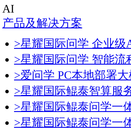
AI
产品及解决方案
>星耀国际问学 企业级A
>星耀国际问学 智能流
>爱问学 PC本地部署
>星耀国际鲲泰智算服
>星耀国际鲲泰问学一
>星耀国际鲲泰问学一体机