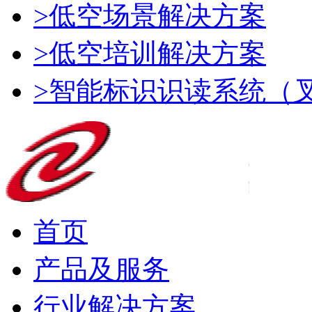
>低空场景解决方案
>低空培训解决方案
>智能标识识读系统（
首页
产品及服务
行业解决方案