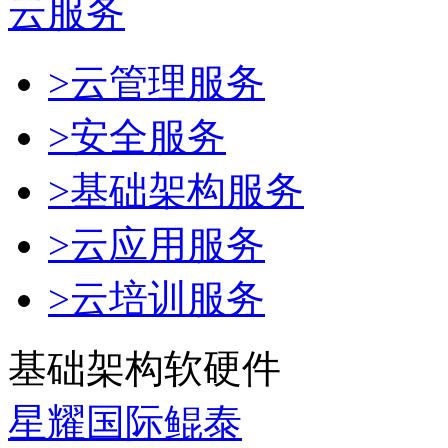
云服务
>云管理服务
>安全服务
>基础架构服务
>云应用服务
>云培训服务
基础架构软硬件
星耀国际鲲泰