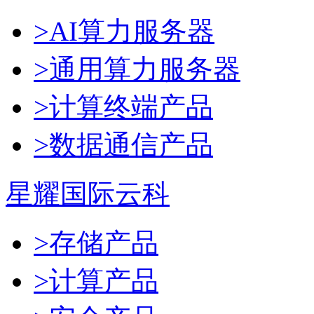
>AI算力服务器
>通用算力服务器
>计算终端产品
>数据通信产品
星耀国际云科
>存储产品
>计算产品