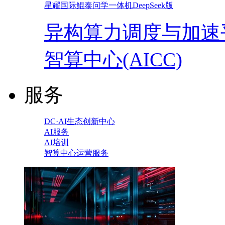
星耀国际鲲泰问学一体机DeepSeek版
异构算力调度与加速
智算中心(AICC)
服务
DC·AI生态创新中心
AI服务
AI培训
智算中心运营服务