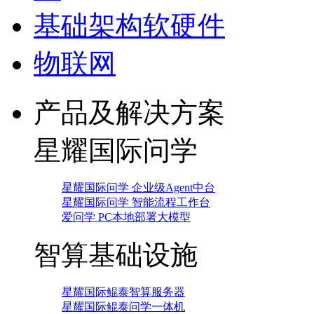
基础架构软硬件
物联网
产品及解决方案
星耀国际问学
星耀国际问学 企业级Agent中台
星耀国际问学 智能流程工作台
爱问学 PC本地部署大模型
智算基础设施
星耀国际鲲泰智算服务器
星耀国际鲲泰问学一体机